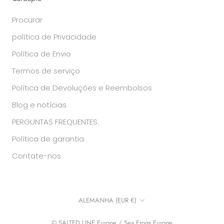
Procurar
política de Privacidade
Política de Envio
Termos de serviço
Política de Devoluções e Reembolsos
Blog e notícias
PERGUNTAS FREQUENTES.
Política de garantia
Contate-nos
País/região
ALEMANHA (EUR €)
© SALTED LINE Europe / Sea Frogs Europe