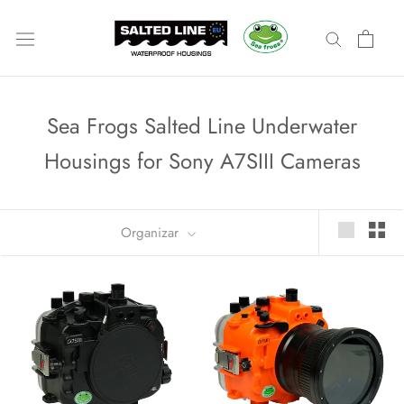
Ir
para
o
conteúdo
Sea Frogs Salted Line Underwater
Housings for Sony A7SIII Cameras
Organizar