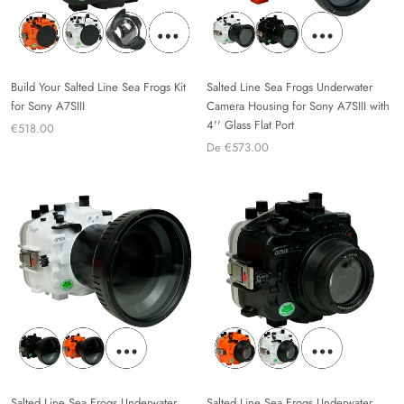
Build Your Salted Line Sea Frogs Kit
Salted Line Sea Frogs Underwater
for Sony A7SIII
Camera Housing for Sony A7SIII with
4'' Glass Flat Port
€518.00
De €573.00
Salted Line Sea Frogs Underwater
Salted Line Sea Frogs Underwater