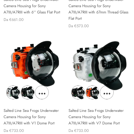
Camera Housing for Sony
Camera Housing for Sony
A7III/A7RIII with 6'' Glass Flat Port
A7III/A7RIII with 67mm Thread Glass
Flat Port
Da €661.00
Da €573.00
Salted Line Sea Frogs Underwater
Salted Line Sea Frogs Underwater
Camera Housing for Sony
Camera Housing for Sony
A7III/A7RIII with V1 Dome Port
A7III/A7RIII with V7 Dome Port
Da €733.00
Da €733.00