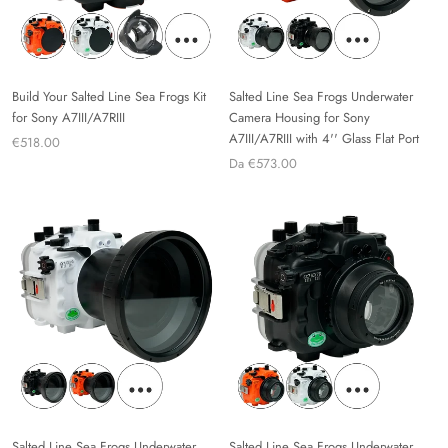
Build Your Salted Line Sea Frogs Kit
Salted Line Sea Frogs Underwater
for Sony A7III/A7RIII
Camera Housing for Sony
A7III/A7RIII with 4'' Glass Flat Port
€518.00
Da €573.00
Salted Line Sea Frogs Underwater
Salted Line Sea Frogs Underwater