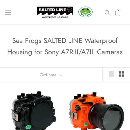
Salta
al
contenuto
Sea Frogs SALTED LINE Waterproof
Housing for Sony A7RIII/A7III Cameras
Ordinare