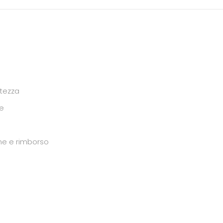
atezza
ne
ione e rimborso