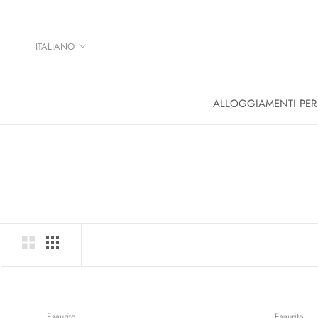
Salta
al
contenuto
Lingua
ITALIANO
ALLOGGIAMENTI PER
Esaurito
Esaurito