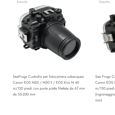
Esaurito
Esaurito
SeaFrogs Custodia per fotocamera subacquea
Sea Frogs C
Canon EOS M50 / M50 II / EOS Kiss M 40
Canon EOS M
m/130 piedi con porta piatta filettata da 67 mm
m/130 piedi
da 55-200 mm
(ingranaggi
mm)