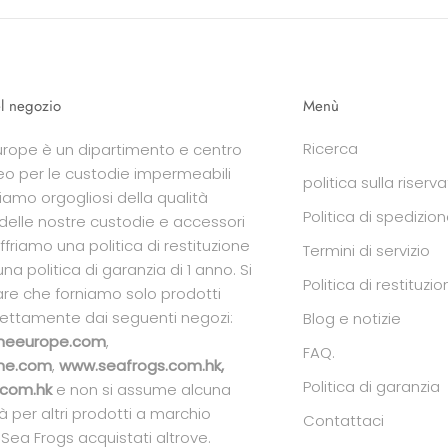
l negozio
Menù
Ricerca
Europe è un dipartimento e centro
eo per le custodie impermeabili
politica sulla riserv
Siamo orgogliosi della qualità
Politica di spedizio
delle nostre custodie e accessori
ffriamo una politica di restituzione
Termini di servizio
 una politica di garanzia di 1 anno. Si
Politica di restituz
are che forniamo solo prodotti
rettamente dai seguenti negozi:
Blog e notizie
ineeurope.com
,
FAQ.
ine.com
,
www.seafrogs.com.hk,
Politica di garanzia
com.hk
e non si assume alcuna
à per altri prodotti a marchio
Contattaci
 Sea Frogs acquistati altrove.