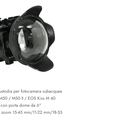
ustodia per fotocamera subacquea
50 / M50 II / EOS Kiss M 40
 con porta dome da 6"
o zoom 15-45 mm/11-22 mm/18-55