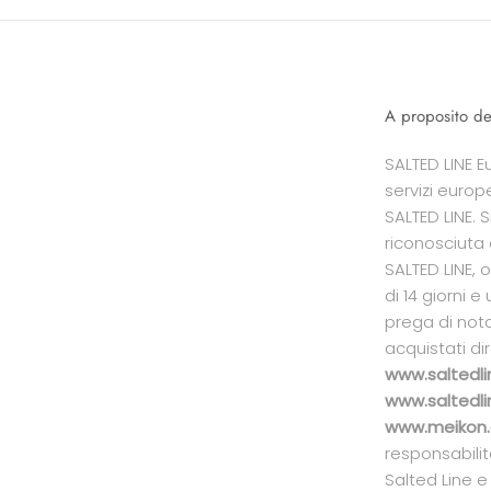
A proposito de
SALTED LINE 
servizi europ
SALTED LINE. 
riconosciuta 
SALTED LINE, o
di 14 giorni e
prega di not
acquistati di
www.saltedl
www.saltedl
www.meikon.
responsabilit
Salted Line e