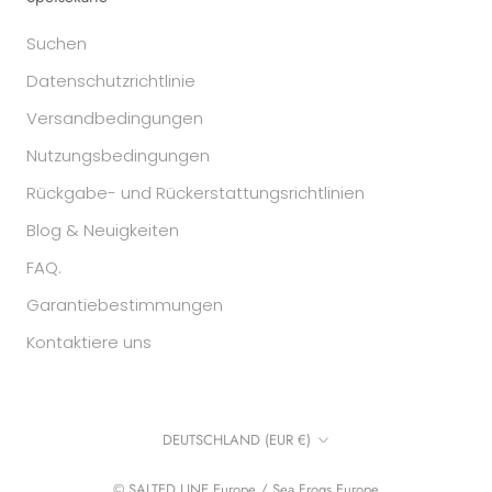
Suchen
Datenschutzrichtlinie
Versandbedingungen
Nutzungsbedingungen
Rückgabe- und Rückerstattungsrichtlinien
Blog & Neuigkeiten
FAQ.
Garantiebestimmungen
Kontaktiere uns
Land/Region
DEUTSCHLAND (EUR €)
© SALTED LINE Europe / Sea Frogs Europe